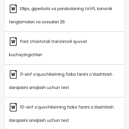
Ellips, giperbola va parabolaning ta’rifi, kanonik
tenglamalari va xossalari 26
Past chastotali tranzistorli quvvat
kuchaytirgichlari
11-sinf o‘quvchilarining fizika fanini o‘zlashtirish
darajasini aniqlash uchun test
10-sinf o‘quvchilarining fizika fanini o‘zlashtirish
darajasini aniqlash uchun test