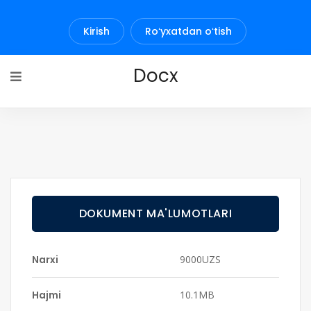
Kirish
Roʻyxatdan oʻtish
Docx
DOKUMENT MA'LUMOTLARI
Narxi
9000UZS
Hajmi
10.1MB