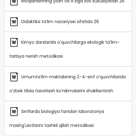
Rivojlanishning yosh va o‘ziga xos xususiyatlari 26
Didaktika ta’lim nazariyasi sifatida 26
Kimyo darslarida o'quvchilarga ekologik ta'lim-
tarbiya nerish metodikasi
Umumta’lim maktabining 2–4-sinf o’quvchilarida
o’zbek tilida tasvirlash ko’nikmalarini shakllantirish
Sinflarda biologiya fanidan laboratoriya
mashg'ulotlarini tashkil qilish metodikasi