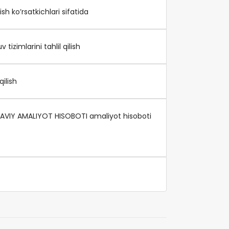
sh ko’rsatkichlari sifatida
zimlarini tahlil qilish
ilish
KAVIY AMALIYOT HISOBOTI amaliyot hisoboti