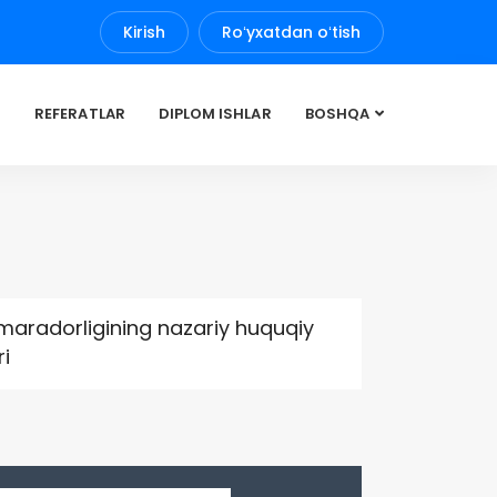
Kirish
Roʻyxatdan oʻtish
REFERATLAR
DIPLOM ISHLAR
BOSHQA
samaradorligining nazariy huquqiy
i