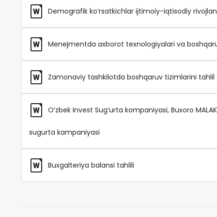
Demografik ko’rsatkichlar ijtimoiy-iqtisodiy rivojlani
Menejmentda axborot texnologiyalari va boshqaruv ti
Zamonaviy tashkilotda boshqaruv tizimlarini tahlil q
O‘zbek Invest Sug‘urta kompaniyasi, Buxoro MALA
sugurta kampaniyasi
Buxgalteriya balansi tahlili