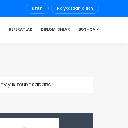
Kirish
Roʻyxatdan oʻtish
REFERATLAR
DIPLOM ISHLAR
BOSHQA
yoviylik munosabatlar