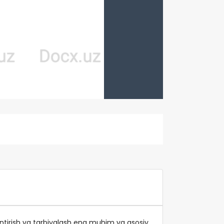
antirish va tarbiyalash eng muhim va asosiy