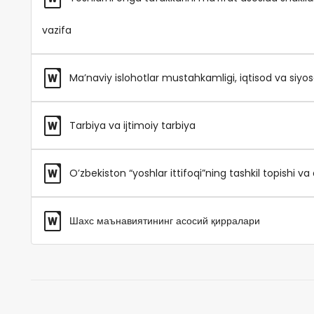
vazifa
Ma’naviy islohotlar mustahkamligi, iqtisod va siyos
Tarbiya va ijtimoiy tarbiya
O’zbekiston “yoshlar ittifoqi”ning tashkil topishi va
Шахс маънавиятининг асосий қирралари