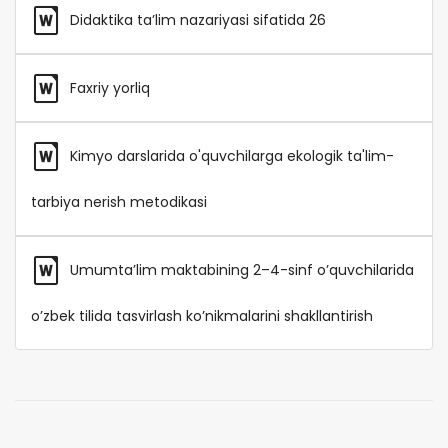
Didaktika ta’lim nazariyasi sifatida 26
Faxriy yorliq
Kimyo darslarida o'quvchilarga ekologik ta'lim-
tarbiya nerish metodikasi
Umumta’lim maktabining 2–4-sinf o’quvchilarida
o’zbek tilida tasvirlash ko’nikmalarini shakllantirish