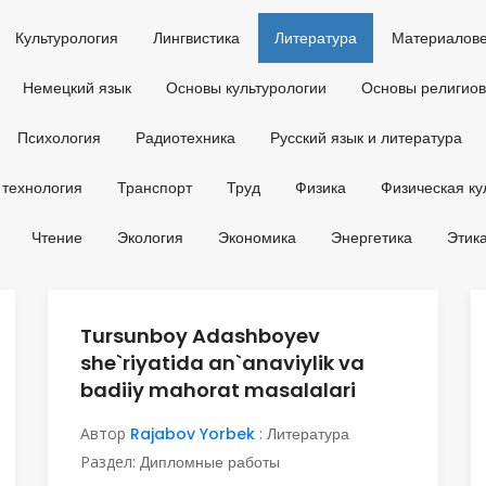
Культурология
Лингвистика
Литература
Материалов
Немецкий язык
Основы культурологии
Основы религио
Психология
Радиотехника
Русский язык и литература
 технология
Транспорт
Труд
Физика
Физическая ку
Чтение
Экология
Экономика
Энергетика
Этик
Tursunboy Adashboyev
she`riyatida an`anaviylik va
badiiy mahorat masalalari
Автор
Rajabov Yorbek
:
Литература
Раздел:
Дипломные работы