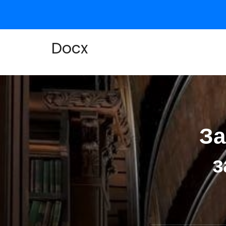
Docx
За
з