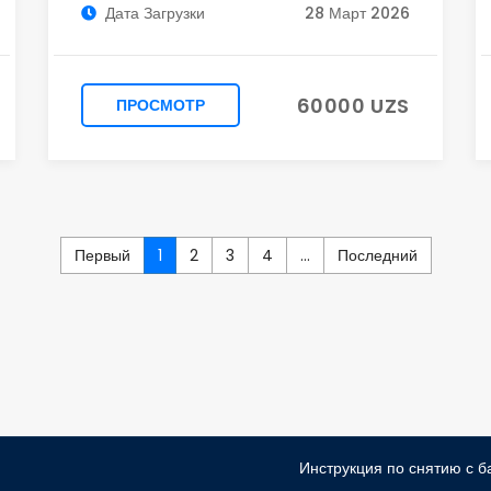
Дата Загрузки
28 Март 2026
60000 UZS
ПРОСМОТР
Первый
1
2
3
4
...
Последний
Инструкция по снятию с б