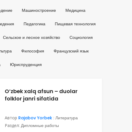
едение
Машиностроение
Медицина
ведения
Педагогика
Пищевая технология
Сельское и лесное хозяйство
Социология
льтура
Философия
Французский язык
а
Юриспруденция
O’zbek xalq afsun – duolar
folklor janri sifatida
Автор
Rajabov Yorbek
:
Литература
Раздел:
Дипломные работы