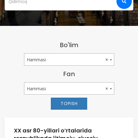
Bo'lim
Hammasi
Hammasi
×
Fan
Hammasi
Hammasi
×
TOPISH
XX asr 80-yillari o’rtalarida