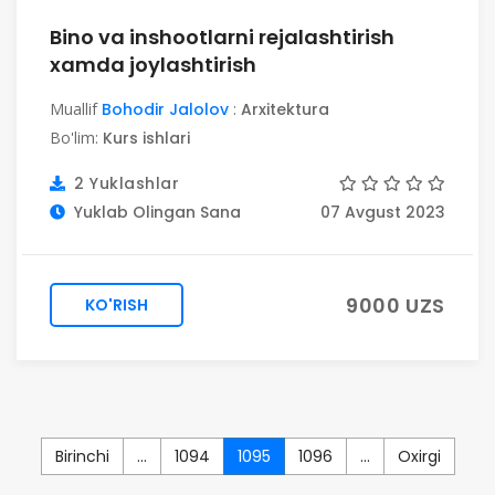
Bino va inshootlarni rejalashtirish
xamda joylashtirish
Muallif
Bohodir Jalolov
:
Arxitektura
Bo'lim:
Kurs ishlari
2 Yuklashlar
Yuklab Olingan Sana
07 Avgust 2023
9000 UZS
KO'RISH
Birinchi
...
1094
1095
1096
...
Oxirgi