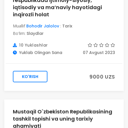
respublikada ijtimoiy-siyosiy,
iqtisodiy va ma’naviy hayotidagi
inqirozli holat
Muallif
Bohodir Jalolov
:
Tarix
Bo'lim:
Slaydlar
10 Yuklashlar
Yuklab Olingan Sana
07 Avgust 2023
9000 UZS
KO'RISH
Mustaqil O`zbekiston Republikasining
tashkil topishi va uning tarixiy
ahamiyati