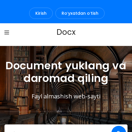
Kirish
Roʻyxatdan oʻtish
Docx
Document yuklang va
daromad qiling
Fayl almashish web-sayti