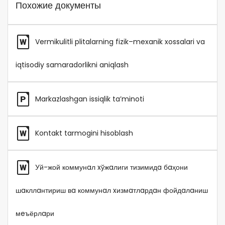
Похожие документы
Vermikulitli plitalarning fizik–mexanik xossalari va
iqtisodiy samaradorlikni aniqlash
Markazlashgan issiqlik ta’minoti
Kontakt tarmogini hisoblash
Уй-жой коммунaл xўжaлиги тизимидa бaҳони
шaкллaнтириш вa коммунaл xизмaтлaрдaн фойдaлaниш
мeъёрлaри