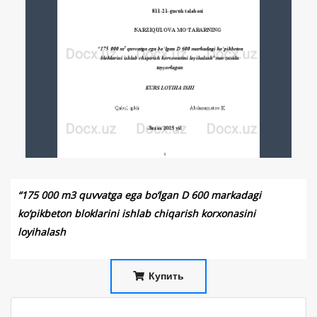
“175 000 m3 quvvatga ega bo‘lgan D 600 markadagi
ko‘pikbeton bloklarini ishlab chiqarish korxonasini
loyihalash
Купить