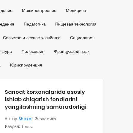
едение
Машиностроение
Медицина
ведения
Педагогика
Пищевая технология
Сельское и лесное хозяйство
Социология
льтура
Философия
Французский язык
а
Юриспруденция
Sanoat korxonalarida asosiy
ishlab chiqarish fondlarini
yangilashning samaradorligi
Автор
Shoxa
:
Экономика
Раздел:
Тесты