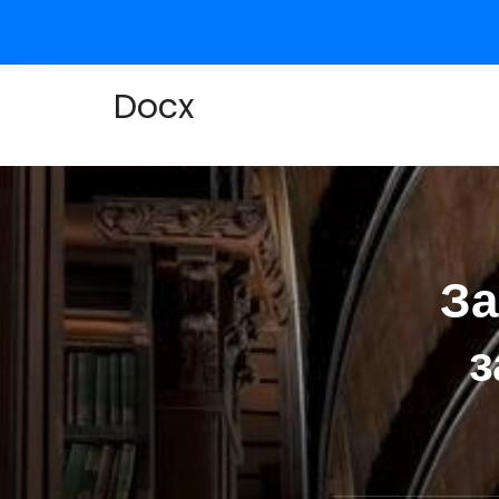
Docx
За
з