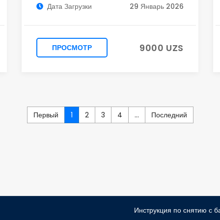
Дата Загрузки
29 Январь 2026
9000 UZS
ПРОСМОТР
Первый
1
2
3
4
...
Последний
Инструкция по снятию с б