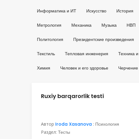
Информатика и ИТ
Искусство
История
Метрология
Механика
Музыка
НВП
Политология
Президентские произведения
Текстиль
Тепловая инженерия
Техника и
Химия
Человек и его здоровье
Черчение
Ruxiy barqarorlik testi
Автор
Iroda Xasanova
:
Психология
Раздел:
Тесты