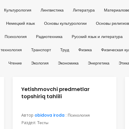
Культурология
Лингвистика
Литература
Материалов
Немецкий язык
Основы культурологии
Основы религио
Психология
Радиотехника
Русский язык и литература
 технология
Транспорт
Труд
Физика
Физическая ку
Чтение
Экология
Экономика
Энергетика
Этик
Yetishmovchi predmetlar
topshiriq tahlili
Автор
obidova iroda
:
Психология
Раздел:
Тесты