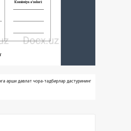
нга қарши давлат чора-тадбирлар дастурининг