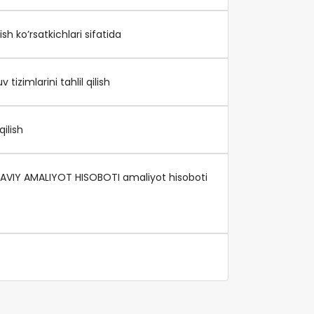
sh ko’rsatkichlari sifatida
zimlarini tahlil qilish
ilish
KAVIY AMALIYOT HISOBOTI amaliyot hisoboti