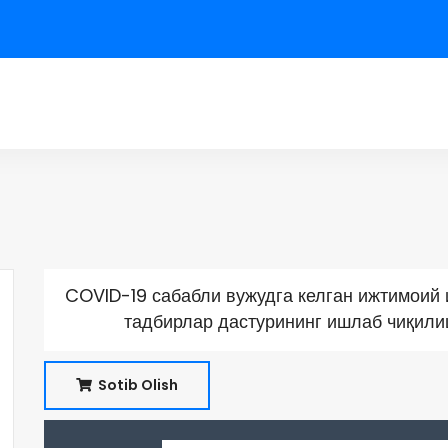
COVID-19 сабабли вужудга келган ижтимоий 
тадбирлар дастурининг ишлаб чиқил
Sotib Olish