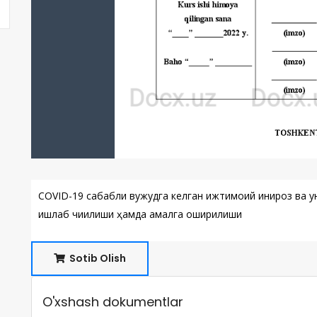
COVID-19 сабабли вужудга келган ижтимоий инқироз ва у
ишлаб чиқилиши ҳамда амалга оширилиши
Sotib Olish
O'xshash dokumentlar