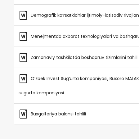
Demografik ko’rsatkichlar ijtimoiy-iqtisodiy rivojlani
Menejmentda axborot texnologiyalari va boshqaruv ti
Zamonaviy tashkilotda boshqaruv tizimlarini tahlil q
O‘zbek Invest Sug‘urta kompaniyasi, Buxoro MALA
sugurta kampaniyasi
Buxgalteriya balansi tahlili