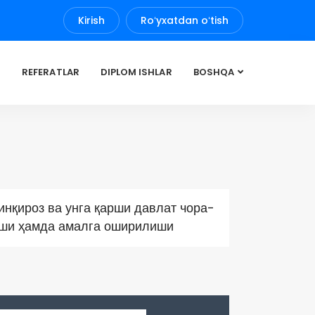
Kirish
Roʻyxatdan oʻtish
REFERATLAR
DIPLOM ISHLAR
BOSHQA
инқироз ва унга қарши давлат чора-
иши ҳамда амалга оширилиши