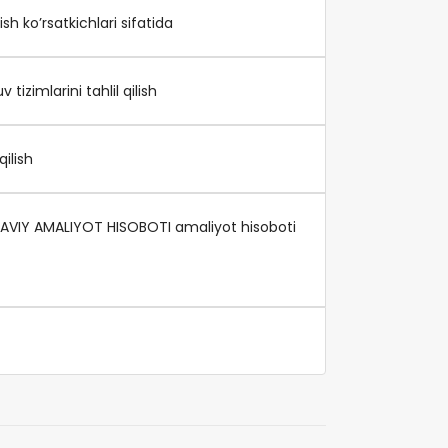
sh ko’rsatkichlari sifatida
zimlarini tahlil qilish
ilish
KAVIY AMALIYOT HISOBOTI amaliyot hisoboti