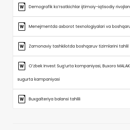
Demografik ko’rsatkichlar ijtimoiy-iqtisodiy rivojlani
Menejmentda axborot texnologiyalari va boshqaruv ti
Zamonaviy tashkilotda boshqaruv tizimlarini tahlil q
O‘zbek Invest Sug‘urta kompaniyasi, Buxoro MALA
sugurta kampaniyasi
Buxgalteriya balansi tahlili