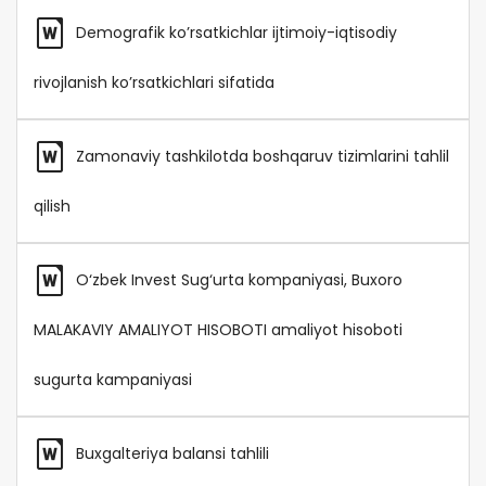
Demografik ko’rsatkichlar ijtimoiy-iqtisodiy
rivojlanish ko’rsatkichlari sifatida
Zamonaviy tashkilotda boshqaruv tizimlarini tahlil
qilish
O‘zbek Invest Sug‘urta kompaniyasi, Buxoro
MALAKAVIY AMALIYOT HISOBOTI amaliyot hisoboti
sugurta kampaniyasi
Buxgalteriya balansi tahlili