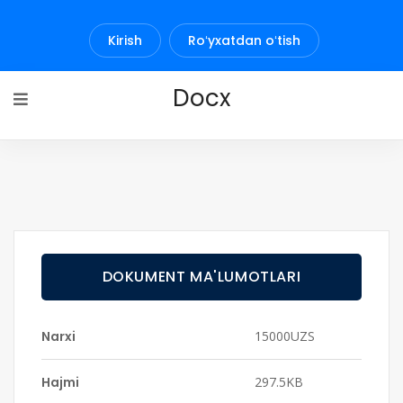
Kirish
Roʻyxatdan oʻtish
Docx
DOKUMENT MA'LUMOTLARI
Narxi
15000UZS
Hajmi
297.5KB