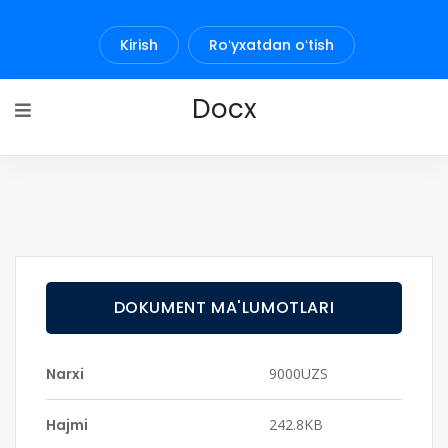
Kirish
Roʻyxatdan oʻtish
Docx
DOKUMENT MA'LUMOTLARI
Narxi
9000UZS
Hajmi
242.8KB