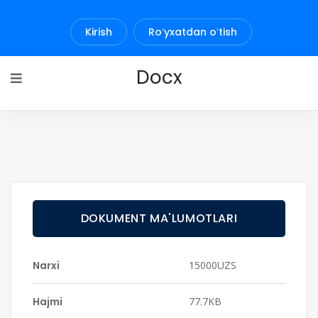
Kirish
Roʻyxatdan oʻtish
Docx
DOKUMENT MA'LUMOTLARI
Narxi
15000UZS
Hajmi
77.7KB