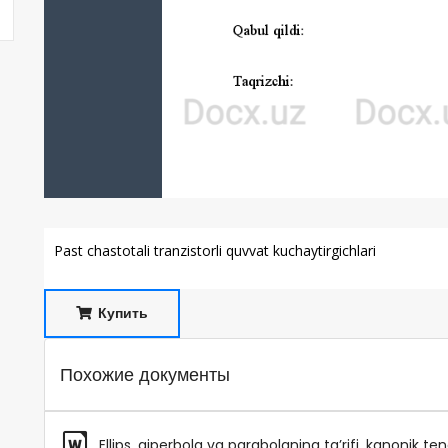
Past chastotali tranzistorli quvvat kuchaytirgichlari
Купить
Похожие документы
Ellips, giperbola va parabolaning ta’rifi, kanonik te