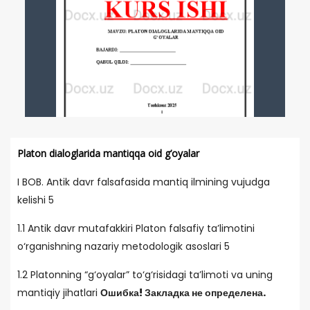
Platon dialoglarida mantiqqa oid g’oyalar
I BOB. Antik davr falsafasida mantiq ilmining vujudga
kelishi 5
1.1 Antik davr mutafakkiri Platon falsafiy ta’limotini
o‘rganishning nazariy metodologik asoslari 5
1.2 Platonning “g‘oyalar” to‘g‘risidagi ta’limoti va uning
mantiqiy jihatlari
Ошибка! Закладка не определена.