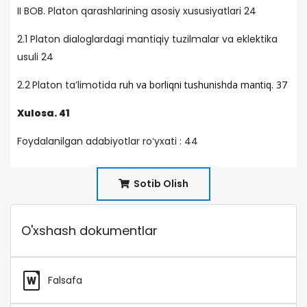
II BOB. Platon qarashlarining asosiy xususiyatlari 24
2.1 Platon dialoglardagi mantiqiy tuzilmalar va eklektika
usuli 24
2.2
Platon ta’limotida
ruh va borliqni tushunishda mantiq. 37
Xulosa. 41
Foydalanilgan adabiyotlar roʻyxati : 44
Sotib Olish
O'xshash dokumentlar
Falsafa