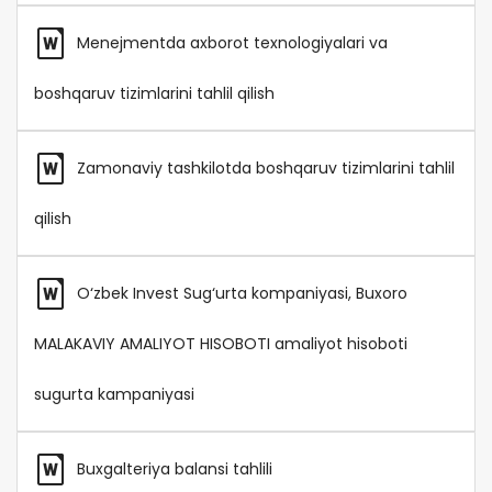
Menejmentda axborot texnologiyalari va
boshqaruv tizimlarini tahlil qilish
Zamonaviy tashkilotda boshqaruv tizimlarini tahlil
qilish
O‘zbek Invest Sug‘urta kompaniyasi, Buxoro
MALAKAVIY AMALIYOT HISOBOTI amaliyot hisoboti
sugurta kampaniyasi
Buxgalteriya balansi tahlili