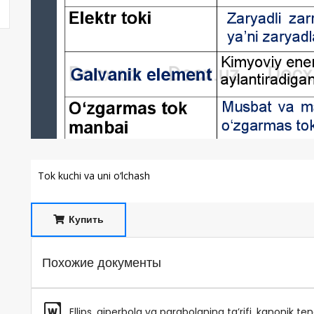
Tok kuchi va uni o‘lchash
Купить
Похожие документы
Ellips, giperbola va parabolaning ta’rifi, kanonik te