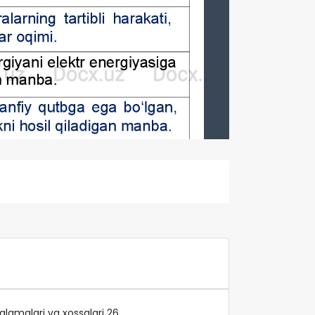
nglamalari va xossalari 26