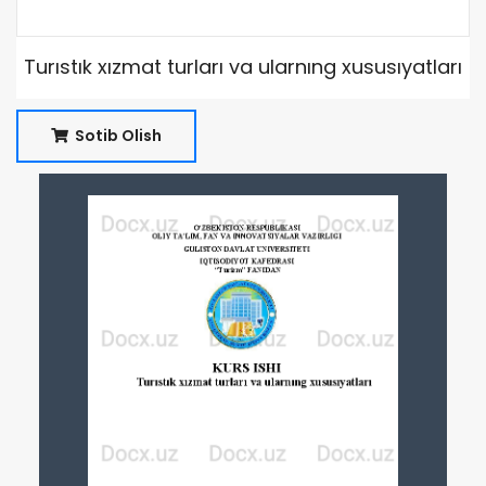
Turıstık xızmat turları va ularnıng xususıyatları
Sotib Olish