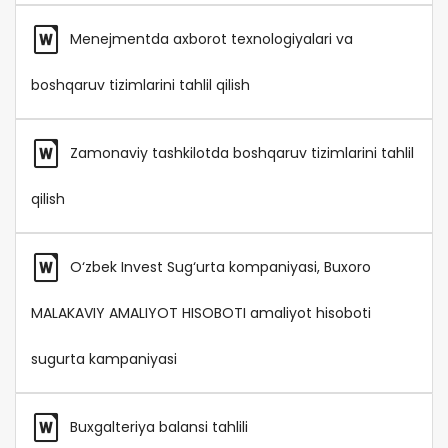
Menejmentda axborot texnologiyalari va
boshqaruv tizimlarini tahlil qilish
Zamonaviy tashkilotda boshqaruv tizimlarini tahlil
qilish
O‘zbek Invest Sug‘urta kompaniyasi, Buxoro
MALAKAVIY AMALIYOT HISOBOTI amaliyot hisoboti
sugurta kampaniyasi
Buxgalteriya balansi tahlili