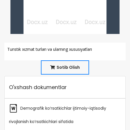
Turıstık xızmat turları va ularnıng xususıyatları
Sotib Olish
O'xshash dokumentlar
Demografik ko’rsatkichlar ijtimoiy-iqtisodiy
rivojlanish ko’rsatkichlari sifatida