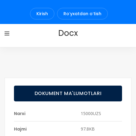
Kirish
Roʻyxatdan oʻtish
Docx
DOKUMENT MA'LUMOTLARI
Narxi
15000UZS
Hajmi
97.8KB