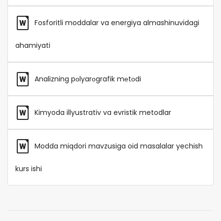
Fosforitli moddalar va energiya almashinuvidagi
ahamiyati
Analizning pоlyarоgrafik mеtоdi
Kimyoda illyustrativ va evristik metodlar
Modda miqdori mavzusiga oid masalalar yechish
kurs ishi