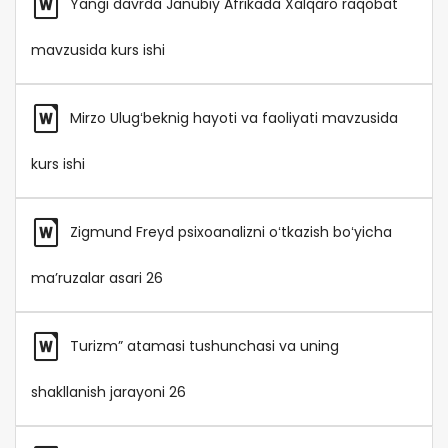
Yangi davrda Janubiy Afrikada Xalqaro raqobat
mavzusida kurs ishi
Mirzo Ulugʻbeknig hayoti va faoliyati mavzusida
kurs ishi
Zigmund Freyd psixoanalizni oʻtkazish boʻyicha
maʼruzalar asari 26
Turizm” atamasi tushunchasi va uning
shakllanish jarayoni 26