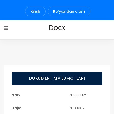
Kirish
Roʻyxatdan oʻtish
Docx
DOKUMENT MA'LUMOTLARI
Narxi
15000UZS
Hajmi
154.8KB