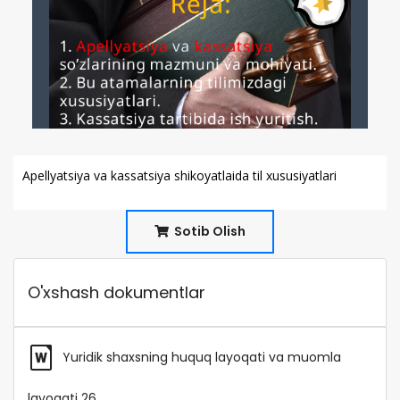
Apellyatsiya va kassatsiya shikoyatlaida til xususiyatlari
Sotib Olish
O'xshash dokumentlar
Yuridik shaxsning huquq layoqati va muomla
layoqati 26