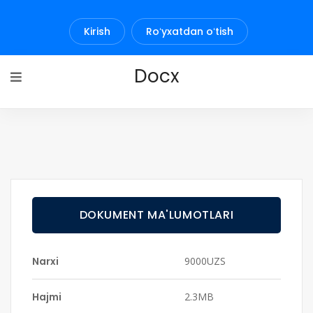
Kirish
Roʻyxatdan oʻtish
Docx
DOKUMENT MA'LUMOTLARI
Narxi
9000UZS
Hajmi
2.3MB