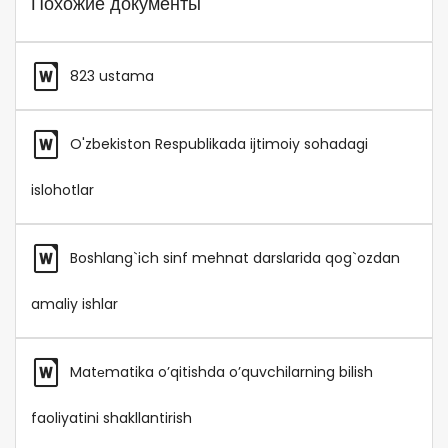
Похожие документы
823 ustama
O'zbekiston Respublikada ijtimoiy sohadagi
islohotlar
Boshlang`ich sinf mehnat darslarida qog`ozdan
amaliy ishlar
Matеmatika o’qitishda o’quvchilarning bilish
faoliyatini shakllantirish