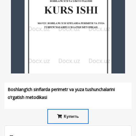
Boshlang‘ich sinflarda perimetr va yuza tushunchalarini
o‘rgatish metodikasi
Купить