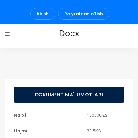
Kirish
Roʻyxatdan oʻtish
Docx
DOKUMENT MA'LUMOTLARI
Narxi
15000UZS
Hajmi
38.5KB