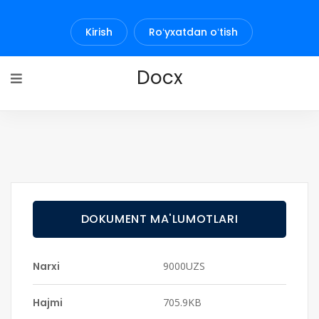
Kirish
Roʻyxatdan oʻtish
Docx
DOKUMENT MA'LUMOTLARI
Narxi
9000UZS
Hajmi
705.9KB