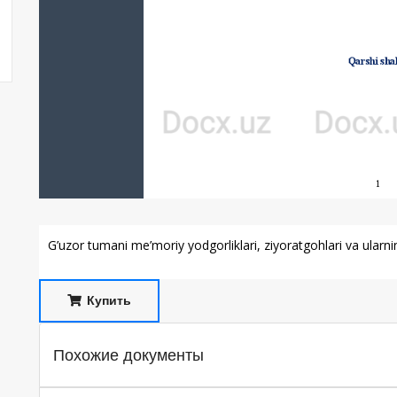
G’uzor tumani me’moriy yodgorliklari, ziyoratgohlari va ularni
Купить
Похожие документы