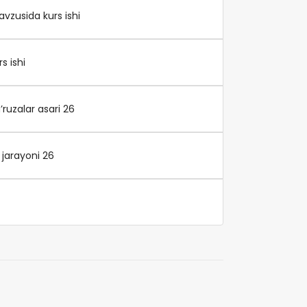
vzusida kurs ishi
s ishi
ruzalar asari 26
jarayoni 26