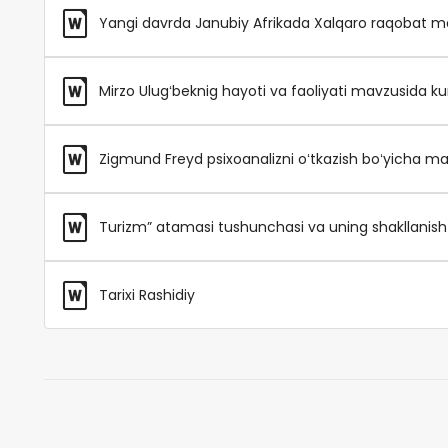
Yangi davrda Janubiy Afrikada Xalqaro raqobat ma
Mirzo Ulugʻbeknig hayoti va faoliyati mavzusida kur
Zigmund Freyd psixoanalizni oʻtkazish boʻyicha maʼ
Turizm” atamasi tushunchasi va uning shakllanish 
Tarixi Rashidiy