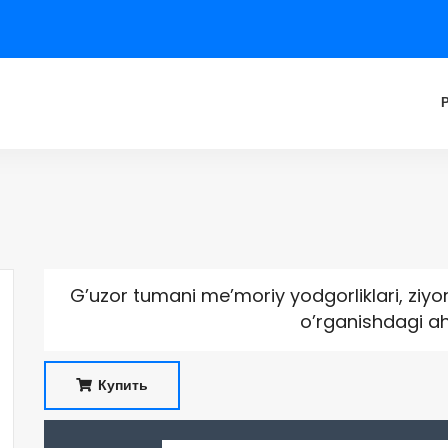
G’uzor tumani me’moriy yodgorliklari, ziyor
o’rganishdagi a
Купить