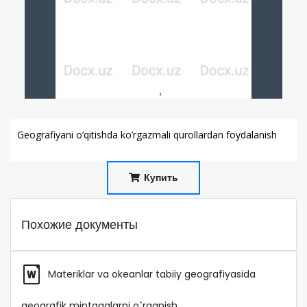
Geografiyani o’qitishda ko’rgazmali qurollardan foydalanish
Купить
Похожие документы
Materiklar va okeanlar tabiiy geografiyasida
geografik mintaqalarni o`rganish