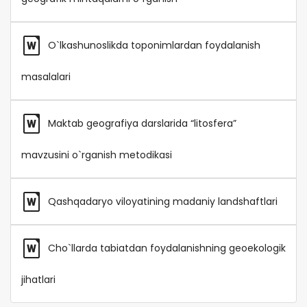
O`lkashunoslikda toponimlardan foydalanish
masalalari
Maktab geografiya darslarida “litosfera”
mavzusini o`rganish metodikasi
Qashqadaryo viloyatining madaniy landshaftlari
Cho`llarda tabiatdan foydalanishning geoekologik
jihatlari