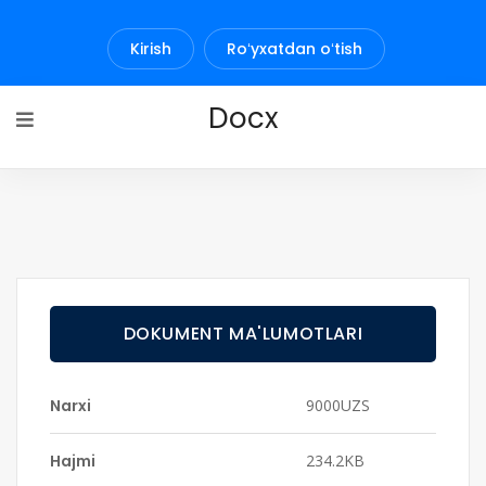
Kirish
Roʻyxatdan oʻtish
Docx
DOKUMENT MA'LUMOTLARI
Narxi
9000UZS
Hajmi
234.2KB