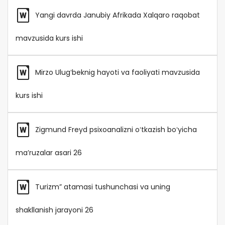
Yangi davrda Janubiy Afrikada Xalqaro raqobat
mavzusida kurs ishi
Mirzo Ulugʻbeknig hayoti va faoliyati mavzusida
kurs ishi
Zigmund Freyd psixoanalizni oʻtkazish boʻyicha
maʼruzalar asari 26
Turizm” atamasi tushunchasi va uning
shakllanish jarayoni 26