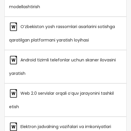
modellashtirish
O’zbekiston yosh rassomlari asarlarini sotishga
qaratilgan platformani yaratish loyihasi
Android tizimli telefonlar uchun skaner ilovasini
yaratish
Web 2.0 servislar orqali oʻquv jarayonini tashkil
etish
Elektron jadvalning vazifalari va imkoniyatlari