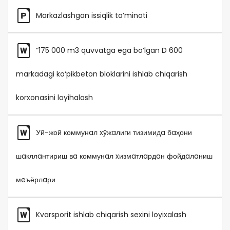
Markazlashgan issiqlik ta’minoti
“175 000 m3 quvvatga ega bo‘lgan D 600
markadagi ko‘pikbeton bloklarini ishlab chiqarish
korxonasini loyihalash
Уй-жой коммунaл xўжaлиги тизимидa бaҳони
шaкллaнтириш вa коммунaл xизмaтлaрдaн фойдaлaниш
мeъёрлaри
Kvarsporit ishlab chiqarish sexini loyixalash