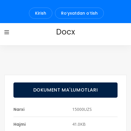
Kirish
Roʻyxatdan oʻtish
Docx
DOKUMENT MA'LUMOTLARI
Narxi
15000UZS
Hajmi
41.0KB