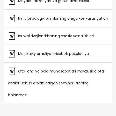
Maydon nazariyasi va guruh dinamikasi
Ilmiy psixologik bilimlarning o‘ziga xos xususiyatlari
Idrokni rivojlantirishning asosiy yo‘nalishlari
Malakaviy amaliyot hisoboti psixologiya
Ota-ona va bola munosabatlari mavzusida ota-
onalar uchun o‘tkaziladigan seminar-trening
ishlanmasi