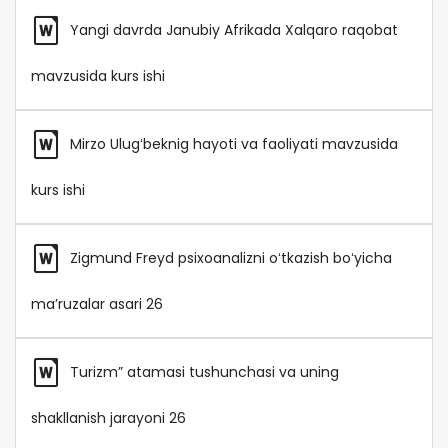
Yangi davrda Janubiy Afrikada Xalqaro raqobat
mavzusida kurs ishi
Mirzo Ulugʻbeknig hayoti va faoliyati mavzusida
kurs ishi
Zigmund Freyd psixoanalizni oʻtkazish boʻyicha
maʼruzalar asari 26
Turizm” atamasi tushunchasi va uning
shakllanish jarayoni 26