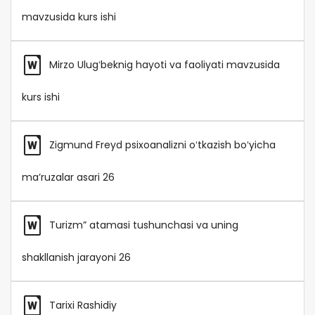
mavzusida kurs ishi
Mirzo Ulugʻbeknig hayoti va faoliyati mavzusida
kurs ishi
Zigmund Freyd psixoanalizni oʻtkazish boʻyicha
maʼruzalar asari 26
Turizm” atamasi tushunchasi va uning
shakllanish jarayoni 26
Tarixi Rashidiy