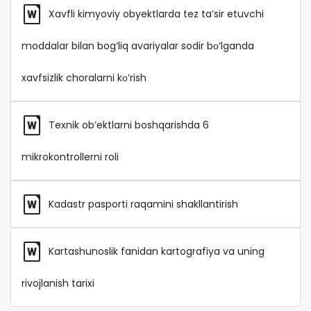
Xavfli kimyoviy obyektlarda tez ta’sir etuvchi
moddalar bilan bog‘liq avariyalar sodir bо‘lganda
xavfsizlik choralarni kо‘rish
Texnik ob’ektlarni boshqarishda 6
mikrokontrollerni roli
Kadastr pasporti raqamini shakllantirish
Kartashunoslik fanidan kartografiya va uning
rivojlanish tarixi