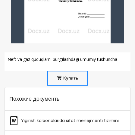
Neft va gaz quduqlarni burg’ilashdagi umumiy tushuncha
Купить
Похожие документы
Yigirish korxonalarida sifat menejmenti tizimini