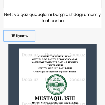
Neft va gaz quduqlarni burg’ilashdagi umumiy
tushuncha
Купить