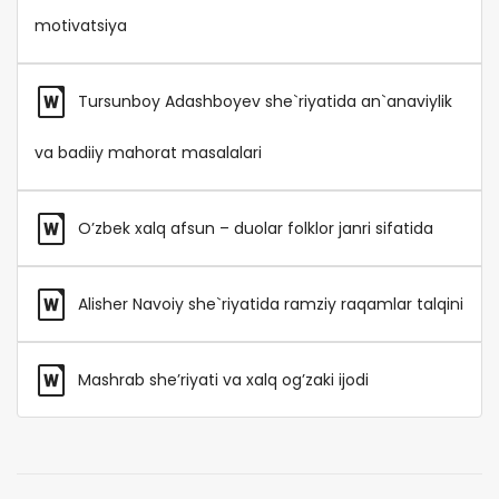
motivatsiya
Tursunboy Adashboyev she`riyatida an`anaviylik
va badiiy mahorat masalalari
O’zbek xalq afsun – duolar folklor janri sifatida
Alisher Navoiy she`riyatida ramziy raqamlar talqini
Mashrab she’riyati va xalq og’zaki ijodi