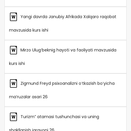
Yangi davrda Janubiy Afrikada Xalqaro raqobat
mavzusida kurs ishi
Mirzo Ulugʻbeknig hayoti va faoliyati mavzusida
kurs ishi
Zigmund Freyd psixoanalizni oʻtkazish boʻyicha
maʼruzalar asari 26
Turizm” atamasi tushunchasi va uning
shakllanish jarayoni 26