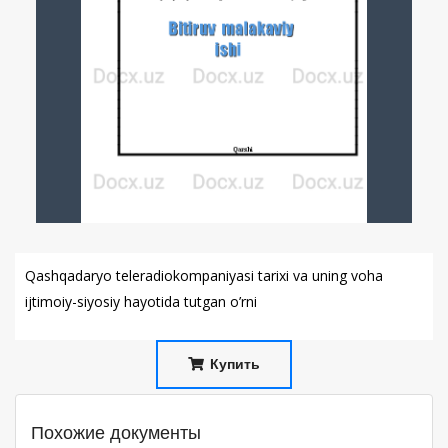
Qashqadaryo teleradiokompaniyasi tarixi va uning voha
ijtimoiy-siyosiy hayotida tutgan o’rni
Купить
Похожие документы