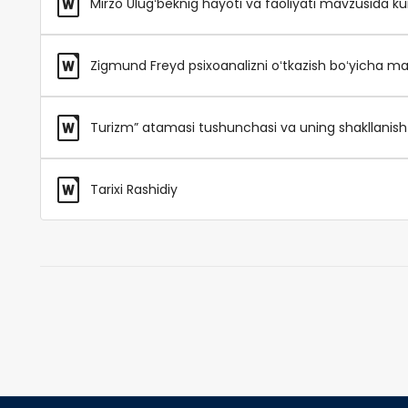
Mirzo Ulugʻbeknig hayoti va faoliyati mavzusida kur
Zigmund Freyd psixoanalizni oʻtkazish boʻyicha maʼ
Turizm” atamasi tushunchasi va uning shakllanish 
Tarixi Rashidiy