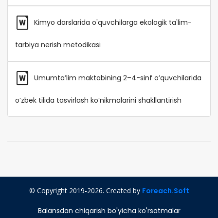
Kimyo darslarida o'quvchilarga ekologik ta'lim-
tarbiya nerish metodikasi
Umumta’lim maktabining 2–4-sinf o’quvchilarida
o’zbek tilida tasvirlash ko’nikmalarini shakllantirish
© Copyright 2019-2026. Created by
Foreach.Soft
Balansdan chiqarish bo'yicha ko'rsatmalar