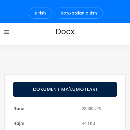
Kirish
Roʻyxatdan oʻtish
Docx
DOKUMENT MA'LUMOTLARI
Narxi
28000UZS
Hajmi
44.1KB