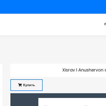
Xisrav I Anushervon 
Купить