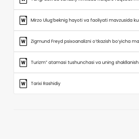
Mirzo Ulugʻbeknig hayoti va faoliyati mavzusida kur
Zigmund Freyd psixoanalizni oʻtkazish boʻyicha maʼ
Turizm” atamasi tushunchasi va uning shakllanish 
Tarixi Rashidiy