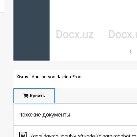
Xisrav I Anushervon davrida Eron
Купить
Похожие документы
Yangi davrda Janubiy Afrikada Xalqaro raqobat ma