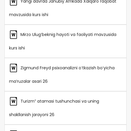
Yangi davrda Janubiy Afrikada Xalqaro raqobat
mavzusida kurs ishi
Mirzo Ulugʻbeknig hayoti va faoliyati mavzusida
kurs ishi
Zigmund Freyd psixoanalizni oʻtkazish boʻyicha
maʼruzalar asari 26
Turizm” atamasi tushunchasi va uning
shakllanish jarayoni 26