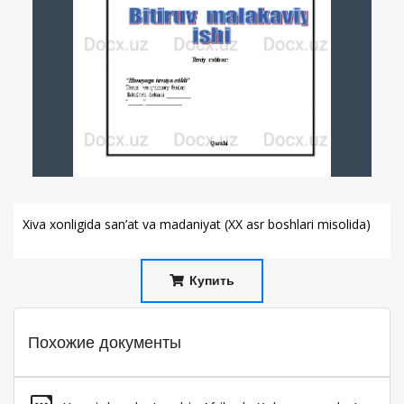
Xiva xonligida san’at va madaniyat (XX asr boshlari misolida)
Купить
Похожие документы