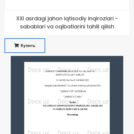
XXI asrdagi jahon iqtisodiy inqirozlari -
sabablari va oqibatlarini tahlil qilish
Купить