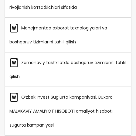
rivojlanish ko’rsatkichlari sifatida
Menejmentda axborot texnologiyalari va
boshqaruv tizimlarini tahlil qilish
Zamonaviy tashkilotda boshqaruv tizimlarini tahlil
qilish
O‘zbek Invest Sug‘urta kompaniyasi, Buxoro
MALAKAVIY AMALIYOT HISOBOTI amaliyot hisoboti
sugurta kampaniyasi