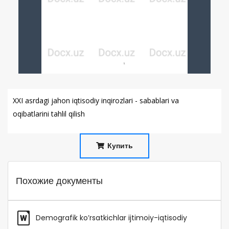
XXI asrdagi jahon iqtisodiy inqirozlari - sabablari va
oqibatlarini tahlil qilish
Купить
Похожие документы
Demografik ko’rsatkichlar ijtimoiy-iqtisodiy