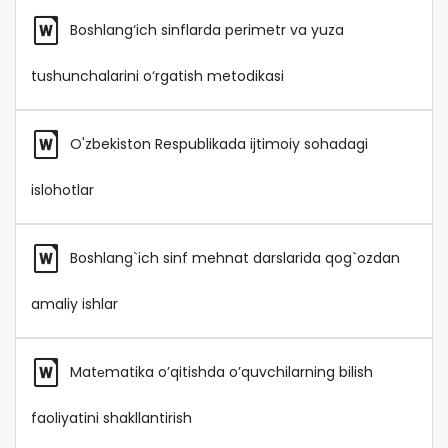
Boshlang‘ich sinflarda perimetr va yuza
tushunchalarini o‘rgatish metodikasi
O'zbekiston Respublikada ijtimoiy sohadagi
islohotlar
Boshlang`ich sinf mehnat darslarida qog`ozdan
amaliy ishlar
Matеmatika o’qitishda o’quvchilarning bilish
faoliyatini shakllantirish