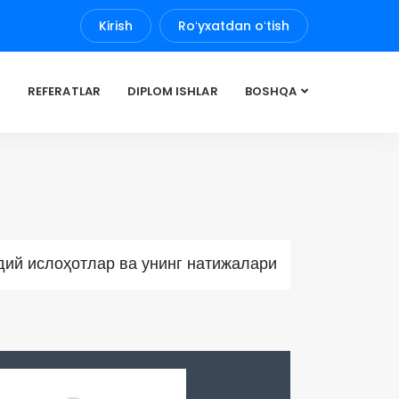
Kirish
Roʻyxatdan oʻtish
REFERATLAR
DIPLOM ISHLAR
BOSHQA
дий ислоҳотлар ва унинг натижалари