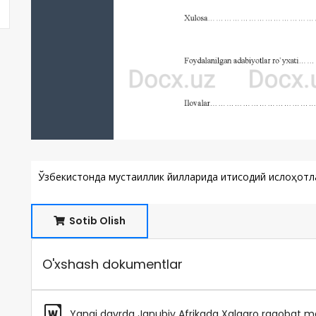
Ўзбекистонда мустақиллик йилларида иқтисодий ислоҳотл
Sotib Olish
O'xshash dokumentlar
Yangi davrda Janubiy Afrikada Xalqaro raqobat ma