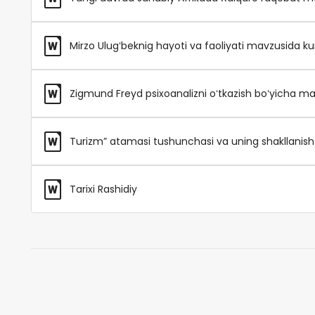
Mirzo Ulugʻbeknig hayoti va faoliyati mavzusida kur
Zigmund Freyd psixoanalizni oʻtkazish boʻyicha maʼ
Turizm” atamasi tushunchasi va uning shakllanish 
Tarixi Rashidiy