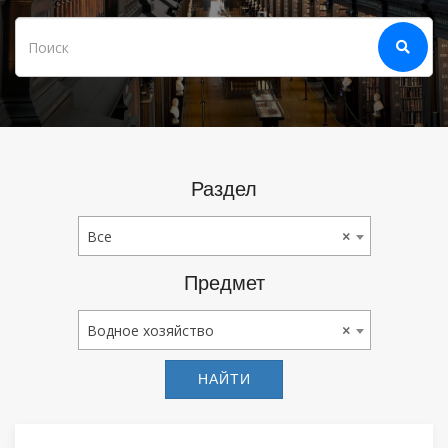
Раздел
Все
Все
×
Предмет
Водное Хозяйство
Водное хозяйство
×
НАЙТИ