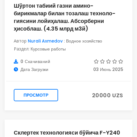
Шўртон табиий газни амино-
бирикмалар билан тозалаш техноло-
гиясини лойиҳалаш. Абсорберни
ҳисоблаш. (4.35 млрд м3й)
Автор
Nurali Axmedov
:
Водное хозяйство
Раздел:
Курсовые работы
0 Скачиваний
Дата Загрузки
03 Июнь 2025
20000 UZS
ПРОСМОТР
Склертек технологияси бўйича F-Y240