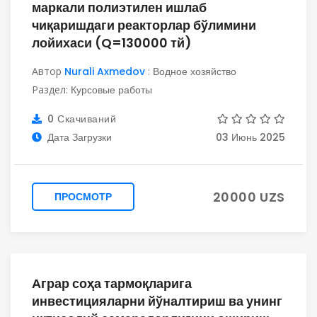
маркали полиэтилен ишлаб
чиқаришдаги реакторлар бўлимини
лойихаси (Q=130000 тй)
Автор
Nurali Axmedov
:
Водное хозяйство
Раздел:
Курсовые работы
0 Скачиваний
Дата Загрузки
03 Июнь 2025
20000 UZS
ПРОСМОТР
Аграр соҳа тармоқларига
инвестицияларни йўналтириш ва унинг