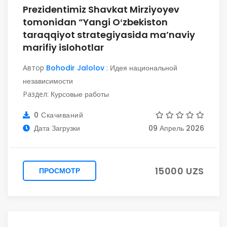
Prezidentimiz Shavkat Mirziyoyev
tomonidan “Yangi Oʻzbekiston
taraqqiyot strategiyasida ma’naviy
marifiy islohotlar
Автор
Bohodir Jalolov
:
Идея национальной
независимости
Раздел:
Курсовые работы
0 Скачиваний
Дата Загрузки
09 Апрель 2026
15000 UZS
ПРОСМОТР