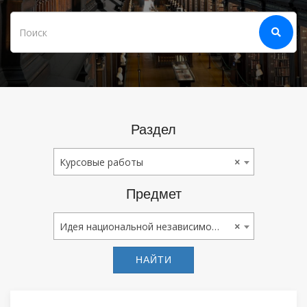
Раздел
Курсовые Работы
Курсовые работы
×
Предмет
Идея Национальной Независимости
Идея национальной независимости
×
НАЙТИ