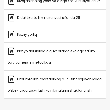
Rivojlanishning yosh va o‘ziga xos xususiyatlari 26
Didaktika ta’lim nazariyasi sifatida 26
Faxriy yorliq
Kimyo darslarida o'quvchilarga ekologik ta'lim-
tarbiya nerish metodikasi
Umumta’lim maktabining 2–4-sinf o’quvchilarida
o’zbek tilida tasvirlash ko’nikmalarini shakllantirish