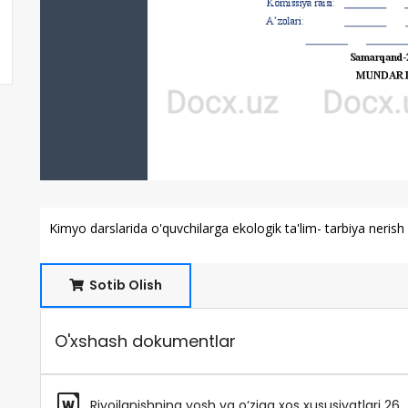
Kimyo darslarida o'quvchilarga ekologik ta'lim- tarbiya neris
Sotib Olish
O'xshash dokumentlar
Rivojlanishning yosh va o‘ziga xos xususiyatlari 26