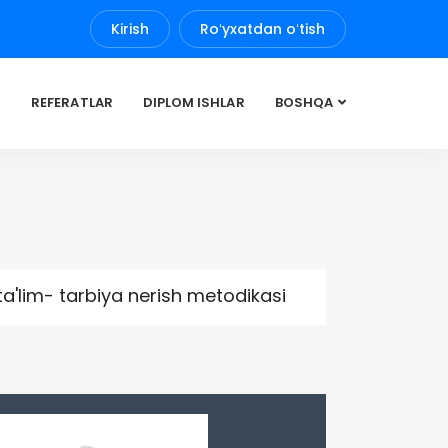
Kirish
Roʻyxatdan oʻtish
REFERATLAR
DIPLOM ISHLAR
BOSHQA
ta'lim- tarbiya nerish metodikasi