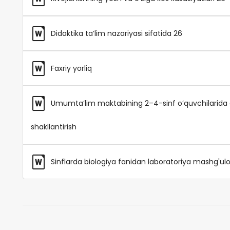
Didaktika ta’lim nazariyasi sifatida 26
Faxriy yorliq
Umumta’lim maktabining 2–4-sinf o’quvchilarida o’z
shakllantirish
Sinflarda biologiya fanidan laboratoriya mashg'ulotl