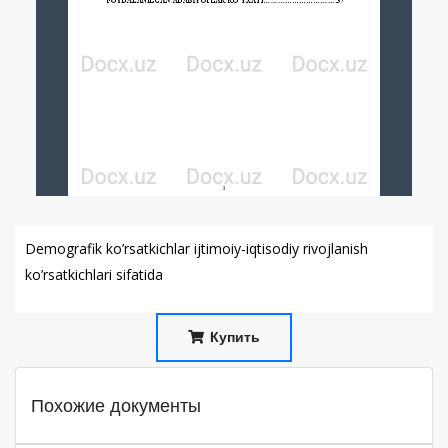
Demografik ko’rsatkichlar ijtimoiy-iqtisodiy rivojlanish
ko’rsatkichlari sifatida
Купить
Похожие документы