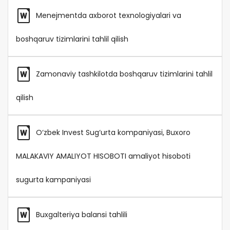
Menejmentda axborot texnologiyalari va
boshqaruv tizimlarini tahlil qilish
Zamonaviy tashkilotda boshqaruv tizimlarini tahlil
qilish
O‘zbek Invest Sug‘urta kompaniyasi, Buxoro
MALAKAVIY AMALIYOT HISOBOTI amaliyot hisoboti
sugurta kampaniyasi
Buxgalteriya balansi tahlili